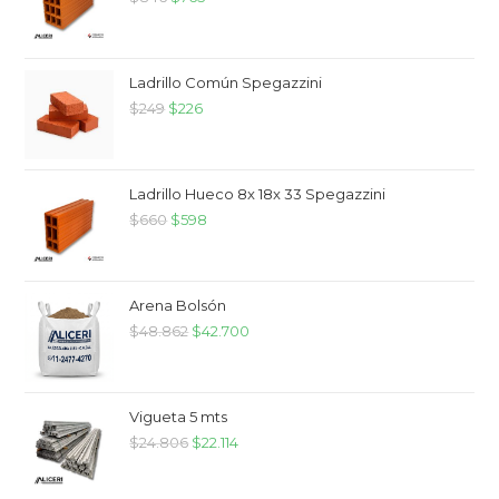
Ladrillo Común Spegazzini
$
249
$
226
Ladrillo Hueco 8x 18x 33 Spegazzini
$
660
$
598
Arena Bolsón
$
48.862
$
42.700
Vigueta 5 mts
$
24.806
$
22.114