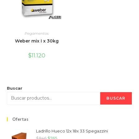
Pegamentos
Weber mix I x 30kg
$
11.120
Buscar
BUSCAR
Ofertas
Ladrillo Hueco 12x 18x 33 Spegazzini
$
846
$
765