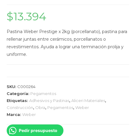
$
13.394
Pastina Weber Prestige x 2kg (porcellanato), pastina para
rellenar juntas entre cerámicos, porcellanatos o
revestimientos. Ayuda a lograr una terminación prolija y
uniforme.
SKU:
C000264
Categoría:
Pegamentos
Etiquetas:
Adhesivos y Pastinas
,
Aliceri Materiales
,
Construcción
,
Obra
,
Pegamentos
,
Weber
Marca:
Weber
Pedir presupuesto