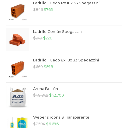
Ladrillo Hueco 12x 18x 33 Spegazzini
$
846
$
765
Ladrillo Común Spegazzini
$
249
$
226
Ladrillo Hueco 8x 18x 33 Spegazzini
$
660
$
598
Arena Bolsón
$
48.862
$
42.700
Weber silicona S Transparente
$
7.504
$
6.696