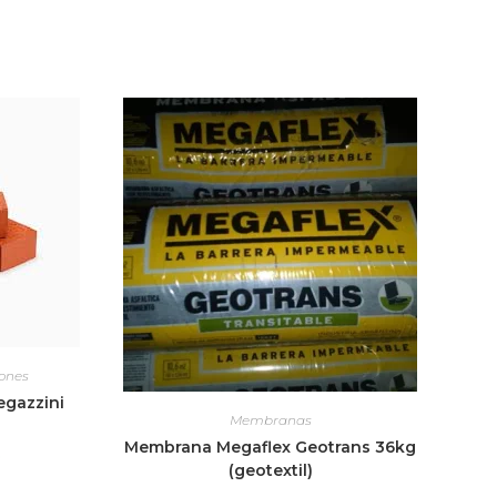
ones
egazzini
Membranas
Membrana Megaflex Geotrans 36kg
6
(geotextil)