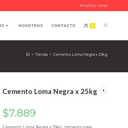
Promociones
OS
NOSOTROS
CONTACTO
0
>
Tienda
>
Cemento Loma Negra x 25kg
Cemento Loma Negra x 25kg
$
7.889
Cemento Loma Negra x 25kg, cemento para