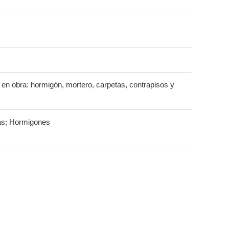
en obra: hormigón, mortero, carpetas, contrapisos y
tas; Hormigones