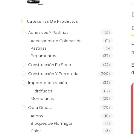
D
Categorías De Productos
D
Adhesivos Y Pastinas
(53)
Accesorios de Colocación
(11)
Pastinas
(5)
m
Pegamentos
(37)
Construcción En Seco
(22)
E
d
Construcción Y Ferretería
(100)
Impermeabilización
(32)
Hidrófugos
(12)
Membranas
(20)
Obra Gruesa
(70)
Áridos
(10)
Bloques de Hormigón
(3)
Cales
(3)