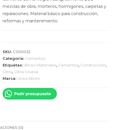
mezclas de obra, morteros, hormigones, carpetas y
reparaciones. Material básico para construcción,
reformas y mantenimiento.
SKU:
C000032
Categoría:
Cementos
Etiquetas:
Aliceri Materiales
,
Cementos
,
Construcción
,
Obra
,
Obra Gruesa
Marca:
Línea Aliceri
Pedir presupuesto
ACIONES (0)