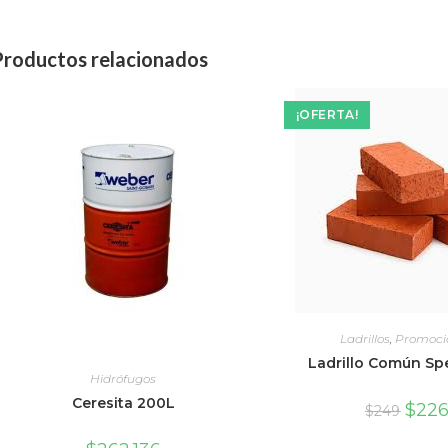
Productos relacionados
¡OFERTA!
Ladrillos
,
Promoci
Ladrillo Común Sp
Hidrófugos
Ceresita 200L
$
22
$
249