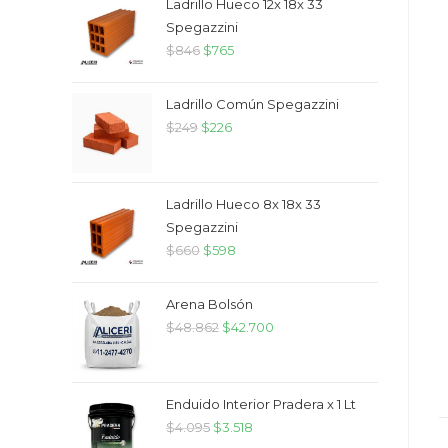
Ladrillo Hueco 12x 18x 33
Spegazzini
$
846
$
765
Ladrillo Común Spegazzini
$
249
$
226
Ladrillo Hueco 8x 18x 33
Spegazzini
$
660
$
598
Arena Bolsón
$
48.862
$
42.700
Enduido Interior Pradera x 1 Lt
$
4.095
$
3.518