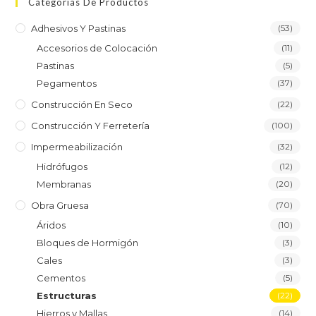
Categorías De Productos
Adhesivos Y Pastinas
(53)
Accesorios de Colocación
(11)
Pastinas
(5)
Pegamentos
(37)
Construcción En Seco
(22)
Construcción Y Ferretería
(100)
Impermeabilización
(32)
Hidrófugos
(12)
Membranas
(20)
Obra Gruesa
(70)
Áridos
(10)
Bloques de Hormigón
(3)
Cales
(3)
Cementos
(5)
Estructuras
(22)
Hierros y Mallas
(14)