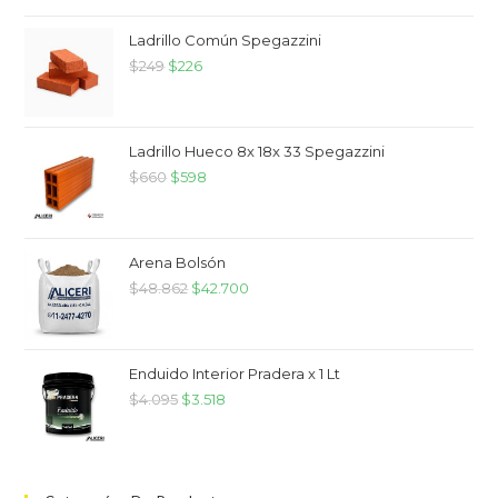
Ladrillo Común Spegazzini
$
249
$
226
Ladrillo Hueco 8x 18x 33 Spegazzini
$
660
$
598
Arena Bolsón
$
48.862
$
42.700
Enduido Interior Pradera x 1 Lt
$
4.095
$
3.518