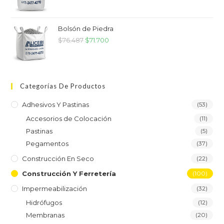
Bolsón de Piedra
$
76.487
$
71.700
Categorías De Productos
Adhesivos Y Pastinas
(53)
Accesorios de Colocación
(11)
Pastinas
(5)
Pegamentos
(37)
Construcción En Seco
(22)
Construcción Y Ferretería
(100)
Impermeabilización
(32)
Hidrófugos
(12)
Membranas
(20)