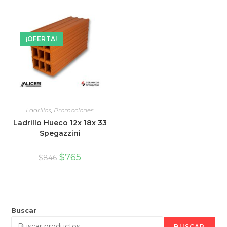
¡OFERTA!
Ladrillos
,
Promociones
Ladrillo Hueco 12x 18x 33
Spegazzini
$
765
$
846
Buscar
BUSCAR