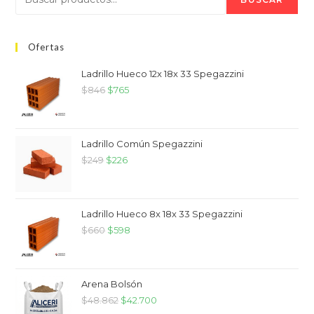
Ofertas
Ladrillo Hueco 12x 18x 33 Spegazzini
$
846
$
765
Ladrillo Común Spegazzini
$
249
$
226
Ladrillo Hueco 8x 18x 33 Spegazzini
$
660
$
598
Arena Bolsón
$
48.862
$
42.700